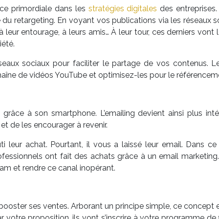
ce primordiale dans les
stratégies digitales
des entreprises
de du retargeting. En voyant vos publications via les réseau
 leur entourage, à leurs amis… À leur tour, ces derniers vont
iété.
aux sociaux pour faciliter le partage de vos contenus. Le
chaîne de vidéos YouTube et optimisez-les pour le référencemen
râce à son smartphone. L’emailing devient ainsi plus int
s et de les encourager à revenir.
uti leur achat. Pourtant, il vous a laissé leur email. Dan
ssionnels ont fait des achats grâce à un email marketing. V
am et rendre ce canal inopérant.
oster ses ventes. Arborant un principe simple, ce concept es
ar votre proposition, ils vont s’inscrire à votre programme de 