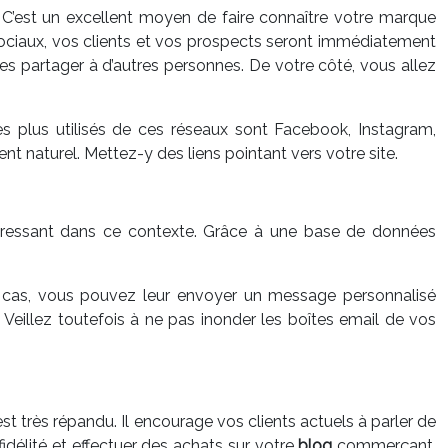
. C’est un excellent moyen de faire connaître votre marque
x sociaux, vos clients et vos prospects seront immédiatement
 les partager à d’autres personnes. De votre côté, vous allez
s plus utilisés de ces réseaux sont Facebook, Instagram,
t naturel. Mettez-y des liens pointant vers votre site.
éressant dans ce contexte. Grâce à une base de données
s ce cas, vous pouvez leur envoyer un message personnalisé
eillez toutefois à ne pas inonder les boîtes email de vos
t très répandu. Il encourage vos clients actuels à parler de
fidélité et effectuer des achats sur votre
blog
commerçant.