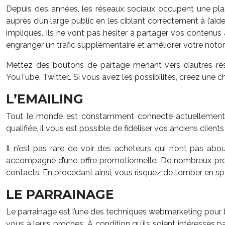
Depuis des années, les réseaux sociaux occupent une pla
auprès d’un large public en les ciblant correctement à l’ai
impliqués. Ils ne vont pas hésiter à partager vos contenus à
engranger un trafic supplémentaire et améliorer votre notor
Mettez des boutons de partage menant vers d’autres rése
YouTube, Twitter… Si vous avez les possibilités, créez une 
L’EMAILING
Tout le monde est constamment connecté actuellement g
qualifiée, il vous est possible de fidéliser vos anciens client
Il n’est pas rare de voir des acheteurs qui n’ont pas abo
accompagné d’une offre promotionnelle. De nombreux profe
contacts. En procédant ainsi, vous risquez de tomber en sp
LE PARRAINAGE
Le parrainage est l’une des techniques webmarketing pour bo
vous à leurs proches. À condition qu’ils soient intéressés p