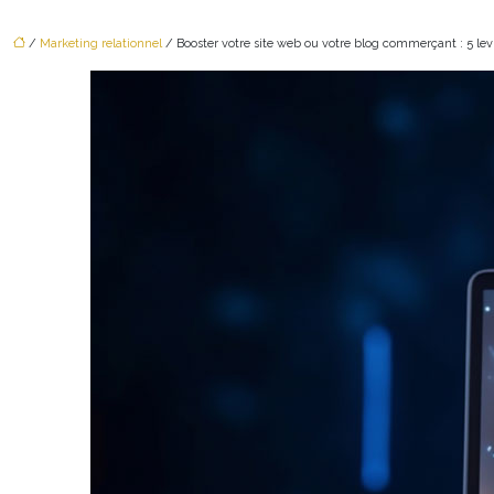
/
Marketing relationnel
/ Booster votre site web ou votre blog commerçant : 5 levi